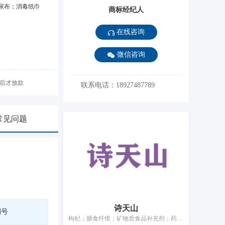
尿布；消毒纸巾
商标经纪人
在线咨询
微信咨询
后才放款
联系电话：18927487789
常见问题
诗天山
期号
枸杞；膳食纤维；矿物质食品补充剂；药用糖果；营养补充剂；酶膳食补充剂；净化剂；动物用膳食补充剂；除虫菊粉；医用保健袋