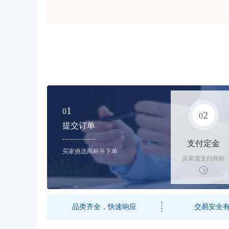
1
0
2
0
提交订单
支付定金
买家挑选商标并下单
买家需支付商标
标价的10%的购
买订金
品类齐全，快速响应
交易安全