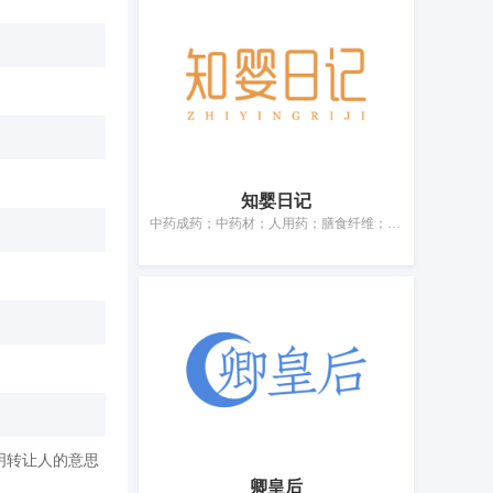
知婴日记
中药成药；中药材；人用药；膳食纤维；补药；医用营养品；婴儿奶粉；婴儿食品
明转让人的意思
卿皇后