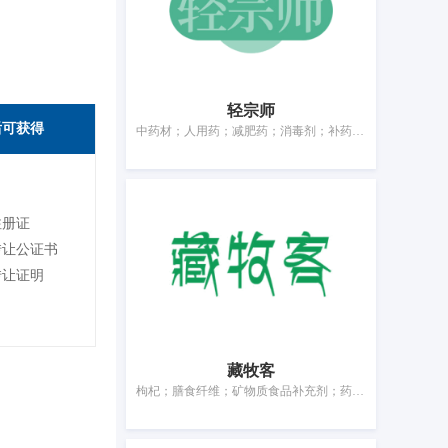
轻宗师
后可获得
中药材；人用药；减肥药；消毒剂；补药；贴剂；医用营养品；杀虫剂；医用敷料；消毒纸巾
注册证
转让公证书
转让证明
藏牧客
枸杞；膳食纤维；矿物质食品补充剂；药用糖果；营养补充剂；酶膳食补充剂；净化剂；动物用膳食补充剂；除虫菊粉；医用保健袋