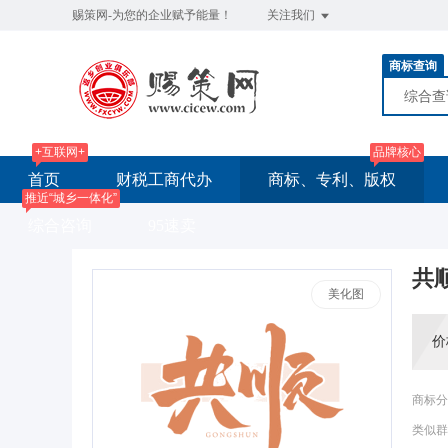
赐策网-为您的企业赋予能量！
关注我们
商标查询
综合
+互联网+
品牌核心
首页
财税工商代办
商标、专利、版权
推近“城乡一体化”
综合咨询
95速卖
共
美化图
价
商标分
类似群