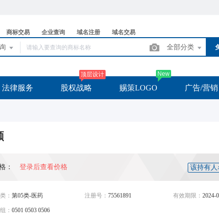
商标交易
企业查询
域名注册
域名交易
查询
全部分类
New
顶层设计
法律服务
股权战略
赐策LOGO
广告/营销
顺
格：
登录后查看价格
该持有人
类：
第05类-医药
注册号：
75561891
有效期限：
2024-0
组：
0501 0503 0506