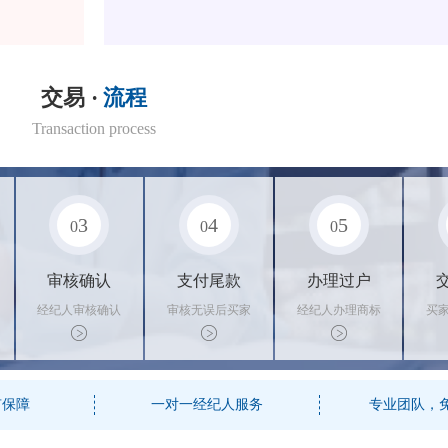
交易 ·
流程
Transaction process
3
4
5
0
0
0
审核确认
支付尾款
办理过户
经纪人审核确认
审核无误后买家
经纪人办理商标
买
商标状态
支付尾款，卖家
转让手续，交付
料
办理相关手续
相关证书
资
有保障
一对一经纪人服务
专业团队，