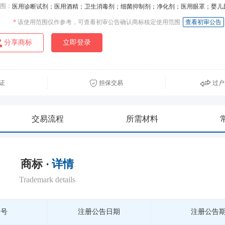
围：
医用诊断试剂；医用酒精；卫生消毒剂；细菌抑制剂；净化剂；医用眼罩；婴儿
*
该使用范围仅作参考，可查看初审公告确认商标核定使用范围
查看初审公告
分享商标
立即登录
证
担保交易
过户
交易流程
所需材料
商标 ·
详情
Trademark details
期号
注册公告日期
注册公告